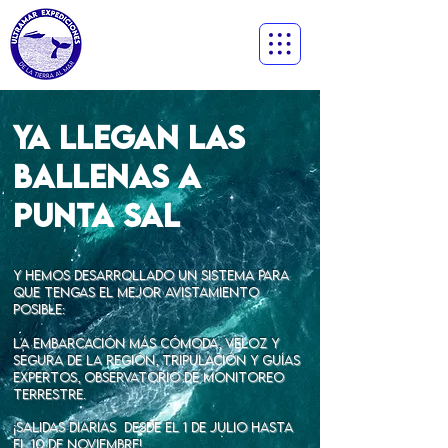
YA LLEGAN LAS
BALLENAS a
PUNTA SAL
y hemos desarrollado un sistema para
que tengas el mejor avistamiento
posible:
la embarcación más cómoda, veloz y
segura de la región, tripulación y guías
expertos, observatorio de monitoreo
terrestre.
¡SALIDAS DIARIAS desde el 1 de julio hasta
el 10 de noviembre!