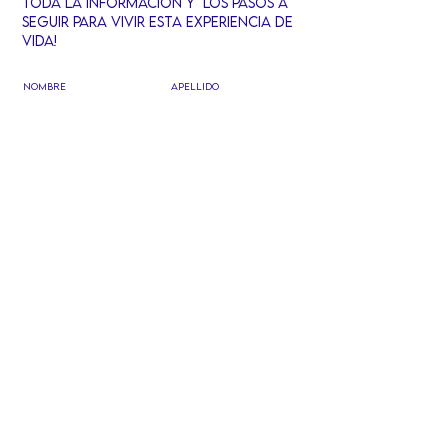
TODa la informaciÓn y LOS PASOS A
SEGUIR PARA VIVIR ESTA EXPERIENCIA DE
VIDA!
Nombre
Apellido
Email
TELéfono
Déjanos un mensaje...