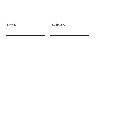
Email
TELéfono
Déjanos un mensaje...
Enviar